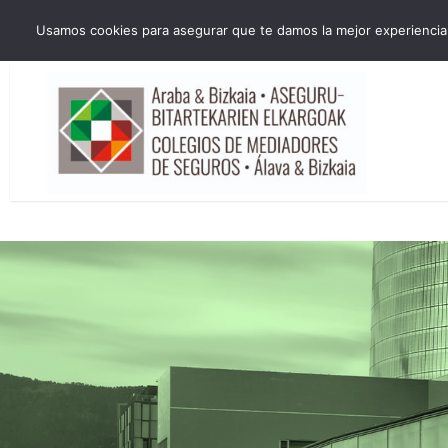
HORARIO INVIERNO Lun-Jue 09:00-16:30 Vier 9:00-14:00
Usamos cookies para asegurar que te damos la mejor experiencia 
administracion@cmsab.eus 94.442.43.43 Móvil y Whatsapp 688.889.17