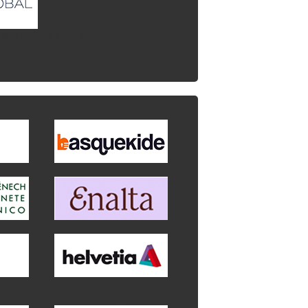
l que quieres enlazar.