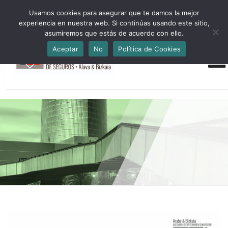
HORARIO INVIERNO Lun-Jue 09:00-16:30 Vier 9:00-14:00
Usamos cookies para asegurar que te damos la mejor
administracion@cmsab.eus 94.442.43.43 Móvil y Whatsapp
experiencia en nuestra web. Si continúas usando este sitio,
688.889.170
asumiremos que estás de acuerdo con ello.
Aceptar
No
Política de Cookies