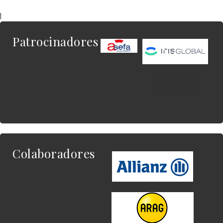
|
Patrocinadores
Este es el contenido
del widget al que
quieres enlazar.
Colaboradores