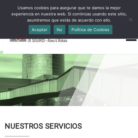
HORARIO INVIERNO Lun-Jue 09:00-16:30 Vier 9:00-14:00
Usamos cookies para asegurar que te damos la mejor
administracion@cmsab.eus 94.442.43.43 Móvil y Whatsapp
experiencia en nuestra web. Si continúas usando este sitio,
688.889.170
asumiremos que estás de acuerdo con ello.
Aceptar
No
Política de Cookies
NUESTROS SERVICIOS