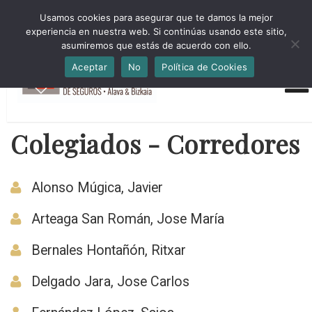
HORARIO INVIERNO Lun-Jue 09:00-16:30 Vier 9:00-14:00
Usamos cookies para asegurar que te damos la mejor
administracion@cmsab.eus 94.442.43.43 Móvil y Whatsapp
experiencia en nuestra web. Si continúas usando este sitio,
688.889.170
asumiremos que estás de acuerdo con ello.
Aceptar
No
Política de Cookies
Colegiados - Corredores
Alonso Múgica, Javier
Arteaga San Román, Jose María
Bernales Hontañón, Ritxar
Delgado Jara, Jose Carlos