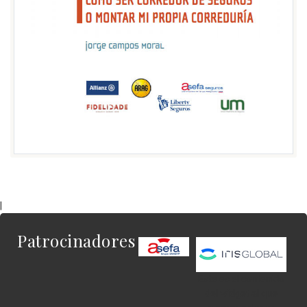
|
Patrocinadores
Este es el contenido
del widget al que