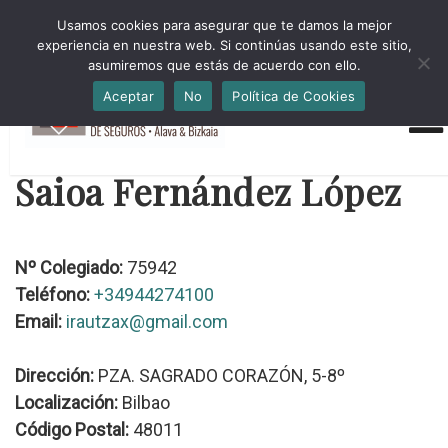
HORARIO INVIERNO Lun-Jue 09:00-16:30 Vier 9:00-14:00
Usamos cookies para asegurar que te damos la mejor
administracion@cmsab.eus 94.442.43.43 Móvil y Whatsapp
experiencia en nuestra web. Si continúas usando este sitio,
688.889.170
asumiremos que estás de acuerdo con ello.
Aceptar
No
Política de Cookies
Saioa Fernández López
Nº Colegiado:
75942
Teléfono:
+34944274100
Email:
irautzax@gmail.com
Dirección:
PZA. SAGRADO CORAZÓN, 5-8º
Localización:
Bilbao
Código Postal:
48011