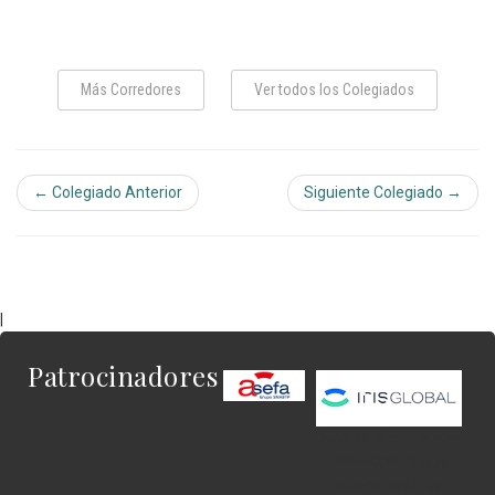
Más Corredores
Ver todos los Colegiados
← Colegiado Anterior
Siguiente Colegiado →
|
Patrocinadores
Este es el contenido
del widget al que
quieres enlazar.