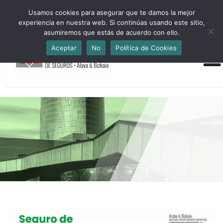
HORARIO INVIERNO Lun-Jue 09:00-16:30 Vier 9:00-14:00
Usamos cookies para asegurar que te damos la mejor
administracion@cmsab.eus 94.442.43.43 Móvil y Whatsapp
experiencia en nuestra web. Si continúas usando este sitio,
688.889.170
asumiremos que estás de acuerdo con ello.
Aceptar
No
Política de Cookies