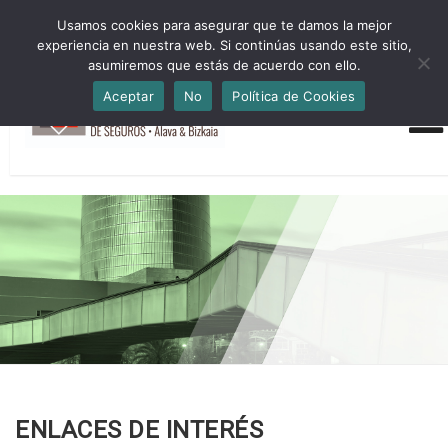
HORARIO INVIERNO Lun-Jue 09:00-16:30 Vier 9:00-14:00
Usamos cookies para asegurar que te damos la mejor
administracion@cmsab.eus 94.442.43.43 Móvil y Whatsapp
experiencia en nuestra web. Si continúas usando este sitio,
688.889.170
asumiremos que estás de acuerdo con ello.
Aceptar
No
Política de Cookies
ENLACES DE INTERÉS