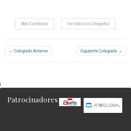
Más Corredores
Ver todos los Colegiados
← Colegiado Anterior
Siguiente Colegiado →
|
Patrocinadores
Este es el contenido
del widget al que
quieres enlazar.