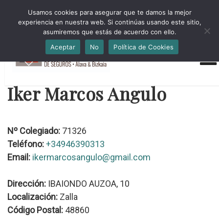
HORARIO INVIERNO Lun-Jue 09:00-16:30 Vier 9:00-14:00
Usamos cookies para asegurar que te damos la mejor
administracion@cmsab.eus 94.442.43.43 Móvil y Whatsapp
experiencia en nuestra web. Si continúas usando este sitio,
688.889.170
asumiremos que estás de acuerdo con ello.
Aceptar
No
Política de Cookies
Iker Marcos Angulo
Nº Colegiado:
71326
Teléfono:
+34946390313
Email:
ikermarcosangulo@gmail.com
Dirección:
IBAIONDO AUZOA, 10
Localización:
Zalla
Código Postal:
48860