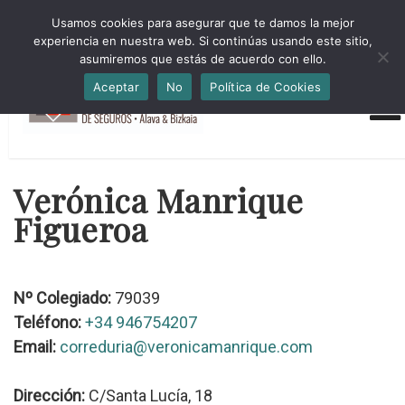
HORARIO INVIERNO Lun-Jue 09:00-16:30 Vier 9:00-14:00
Usamos cookies para asegurar que te damos la mejor
administracion@cmsab.eus 94.442.43.43 Móvil y Whatsapp
experiencia en nuestra web. Si continúas usando este sitio,
688.889.170
asumiremos que estás de acuerdo con ello.
Aceptar
No
Política de Cookies
Verónica Manrique
Figueroa
Nº Colegiado:
79039
Teléfono:
+34 946754207
Email:
correduria@veronicamanrique.com
Dirección:
C/Santa Lucía, 18