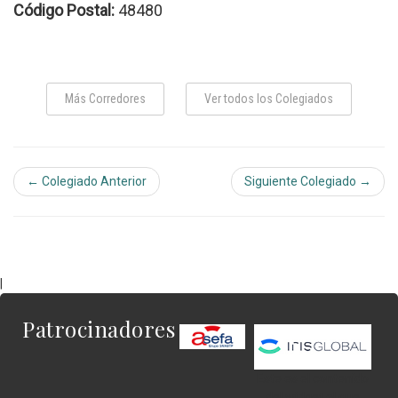
Código Postal:
48480
Más Corredores
Ver todos los Colegiados
← Colegiado Anterior
Siguiente Colegiado →
|
Patrocinadores
Este es el contenido
del widget al que