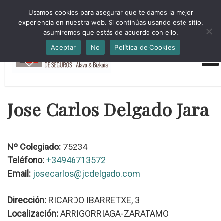
HORARIO INVIERNO Lun-Jue 09:00-16:30 Vier 9:00-14:00
Usamos cookies para asegurar que te damos la mejor
administracion@cmsab.eus 94.442.43.43 Móvil y Whatsapp
experiencia en nuestra web. Si continúas usando este sitio,
688.889.170
asumiremos que estás de acuerdo con ello.
Aceptar
No
Política de Cookies
Jose Carlos Delgado Jara
Nº Colegiado:
75234
Teléfono:
+34946713572
Email:
josecarlos@jcdelgado.com
Dirección:
RICARDO IBARRETXE, 3
Localización:
ARRIGORRIAGA-ZARATAMO