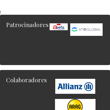
|
Patrocinadores
Este es el contenido
del widget al que
quieres enlazar.
Colaboradores