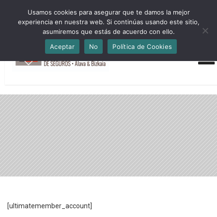
HORARIO INVIERNO Lun-Jue 09:00-16:30 Vier 9:00-14:00
Usamos cookies para asegurar que te damos la mejor
administracion@cmsab.eus 94.442.43.43 Móvil y Whatsapp
experiencia en nuestra web. Si continúas usando este sitio,
688.889.170
asumiremos que estás de acuerdo con ello.
Aceptar
No
Política de Cookies
[ultimatemember_account]