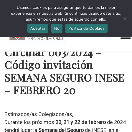
HORARIO INVIERNO Lun-Jue 09:00-16:30 Vier 9:00-14:00
Usamos cookies para asegurar que te damos la mejor
administracion@cmsab.eus 94.442.43.43 Móvil y Whatsapp
experiencia en nuestra web. Si continúas usando este sitio,
688.889.170
asumiremos que estás de acuerdo con ello.
Aceptar
No
Política de Cookies
Circular 003/2024 –
Código invitación
SEMANA SEGURO INESE
– FEBRERO 20
Estimados/as Colegiados/as,
Durante los próximos
20, 21 y 22 de febrero
de 2024
tendrá lugar la
Semana del Seguro
de INESE, en el