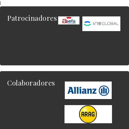
|
Patrocinadores
Este es el contenido
del widget al que
quieres enlazar.
Colaboradores