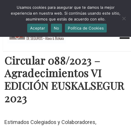
HORARIO INVIERNO Lun-Jue 09:00-16:30 Vier 9:00-14:00
Usamos cookies para asegurar que te damos la mejor
administracion@cmsab.eus 94.442.43.43 Móvil y Whatsapp
experiencia en nuestra web. Si continúas usando este sitio,
688.889.170
asumiremos que estás de acuerdo con ello.
Aceptar
No
Política de Cookies
Circular 088/2023 –
Agradecimientos VI
EDICIÓN EUSKALSEGUR
2023
Estimados Colegiados y Colaboradores,