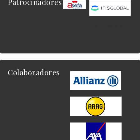
Patrocinadores
Este es el contenido
del widget al que
quieres enlazar.
Colaboradores