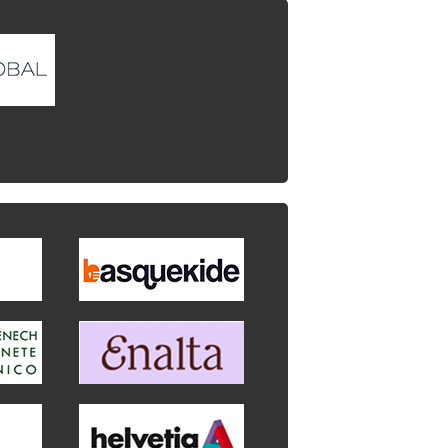
l que quieres enlazar.