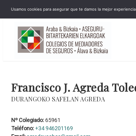
HORARIO INVIERNO Lun-Jue 09:00-16:30 Vier 9:00-14:00
Usamos cookies para asegurar que te damos la mejor experiencia 
administracion@cmsab.eus 94.442.43.43 Móvil y Whatsapp 688.889.17
Francisco J. Agreda Tol
DURANGOKO SAFELAN AGREDA
Nº Colegiado:
65961
Teléfono:
+34 946201169