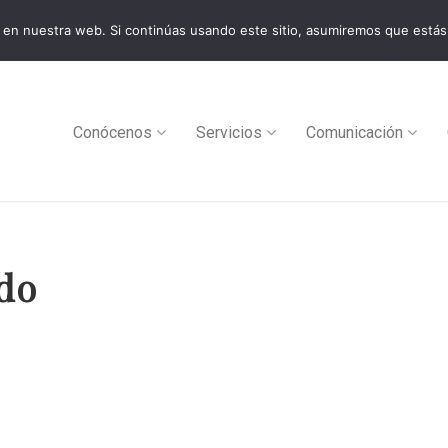
en nuestra web. Si continúas usando este sitio, asumiremos que estás
0
Conócenos
Servicios
Comunicación
edo