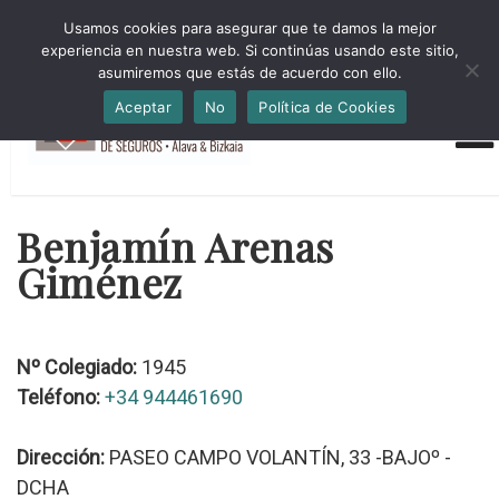
HORARIO INVIERNO Lun-Jue 09:00-16:30 Vier 9:00-14:00
Usamos cookies para asegurar que te damos la mejor
administracion@cmsab.eus 94.442.43.43 Móvil y Whatsapp
experiencia en nuestra web. Si continúas usando este sitio,
688.889.170
asumiremos que estás de acuerdo con ello.
Aceptar
No
Política de Cookies
Benjamín Arenas
Giménez
Nº Colegiado:
1945
Teléfono:
+34 944461690
Dirección:
PASEO CAMPO VOLANTÍN, 33 -BAJOº -
DCHA