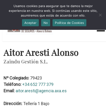
HORARIO INVIERNO Lun-Jue 09:00-16:30 Vier 9:00-14:00
Usamos cookies para asegurar que te damos la mejor
administracion@cmsab.eus 94.442.43.43 Móvil y Whatsapp
experiencia en nuestra web. Si continúas usando este sitio,
688.889.170
asumiremos que estás de acuerdo con ello.
Aceptar
No
Política de Cookies
Aitor Aresti Alonso
Zaindu Gestión S.L.
Nº Colegiado:
79423
Teléfono:
+34 652 777 379
Email:
aitor.aresti@agencia.axa.es
Dirección:
Tellería 1 Bajo