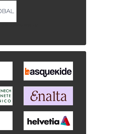
l que quieres enlazar.