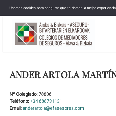
HORARIO INVIERNO Lun-Jue 09:00-16:30 Vier 9:00-14:00
Usamos cookies para asegurar que te damos la mejor experiencia 
administracion@cmsab.eus 94.442.43.43 Móvil y Whatsapp 688.889.17
ANDER ARTOLA MARTÍ
Nº Colegiado:
78806
Teléfono:
+34 688731131
Email:
anderartola@efasesores.com