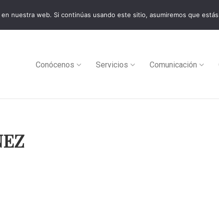
en nuestra web. Si continúas usando este sitio, asumiremos que estás
0
Conócenos
Servicios
Comunicación
NEZ