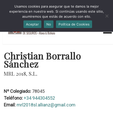
HORARIO INVIERNO Lun-Jue 09:00-16:30 Vier 9:00-14:00
Usamos cookies para asegurar que te damos la mejor
administracion@cmsab.eus 94.442.43.43 Móvil y Whatsapp
experiencia en nuestra web. Si continúas usando este sitio,
688.889.170
asumiremos que estás de acuerdo con ello.
Aceptar
No
Política de Cookies
Christian Borrallo
Sánchez
MRL 2018, S.L.
Nº Colegiado:
78045
Teléfono:
+34 944304552
Email:
mrl2018sl.allianz@gmail.com