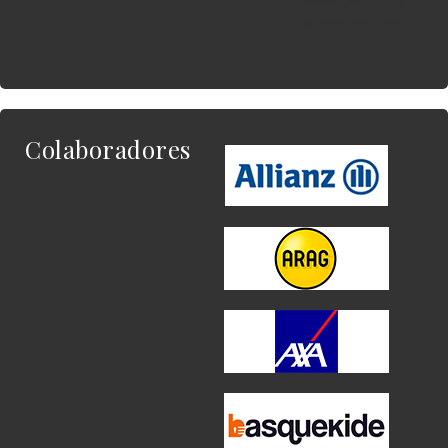
del widget al que
quieres enlazar.
Colaboradores