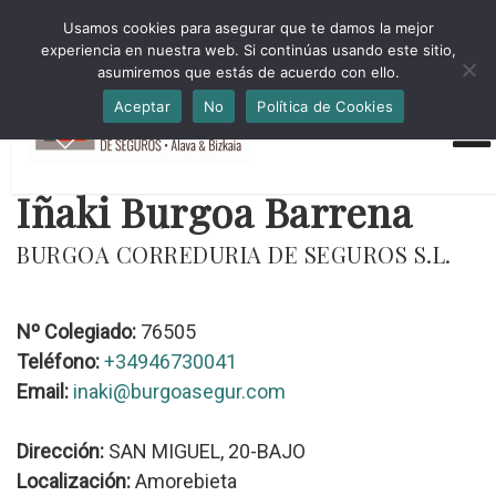
HORARIO INVIERNO Lun-Jue 09:00-16:30 Vier 9:00-14:00
Usamos cookies para asegurar que te damos la mejor
administracion@cmsab.eus 94.442.43.43 Móvil y Whatsapp
experiencia en nuestra web. Si continúas usando este sitio,
688.889.170
asumiremos que estás de acuerdo con ello.
Aceptar
No
Política de Cookies
Iñaki Burgoa Barrena
BURGOA CORREDURIA DE SEGUROS S.L.
Nº Colegiado:
76505
Teléfono:
+34946730041
Email:
inaki@burgoasegur.com
Dirección:
SAN MIGUEL, 20-BAJO
Localización:
Amorebieta