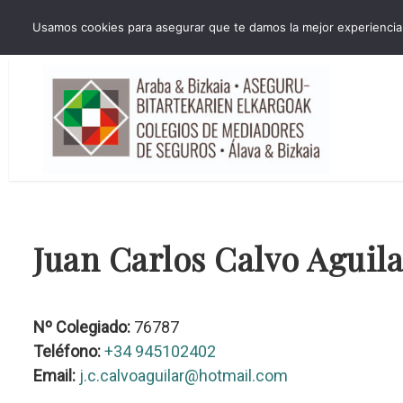
HORARIO INVIERNO Lun-Jue 09:00-16:30 Vier 9:00-14:00
Usamos cookies para asegurar que te damos la mejor experiencia 
administracion@cmsab.eus 94.442.43.43 Móvil y Whatsapp 688.889.17
Juan Carlos Calvo Aguila
Nº Colegiado:
76787
Teléfono:
+34 945102402
Email:
j.c.calvoaguilar@hotmail.com