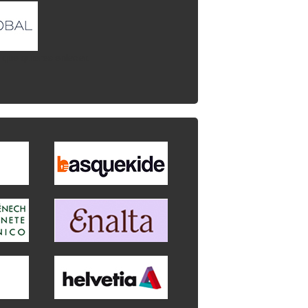
l que quieres enlazar.