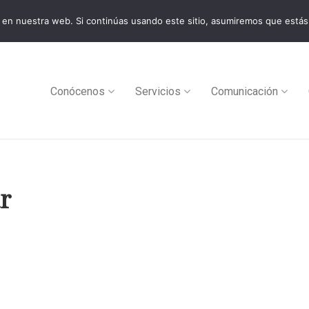
en nuestra web. Si continúas usando este sitio, asumiremos que estás
0
Conócenos
Servicios
Comunicación
r