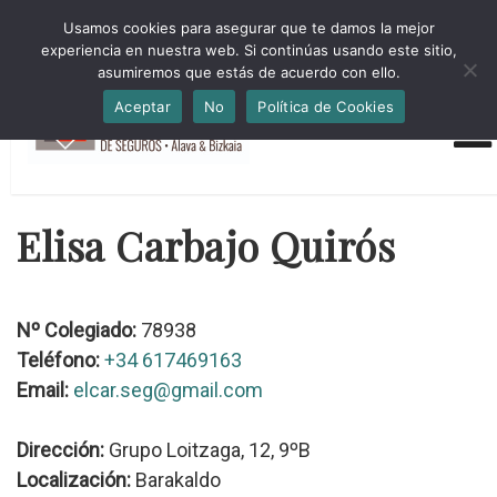
HORARIO INVIERNO Lun-Jue 09:00-16:30 Vier 9:00-14:00
Usamos cookies para asegurar que te damos la mejor
administracion@cmsab.eus 94.442.43.43 Móvil y Whatsapp
experiencia en nuestra web. Si continúas usando este sitio,
688.889.170
asumiremos que estás de acuerdo con ello.
Aceptar
No
Política de Cookies
Elisa Carbajo Quirós
Nº Colegiado:
78938
Teléfono:
+34 617469163
Email:
elcar.seg@gmail.com
Dirección:
Grupo Loitzaga, 12, 9ºB
Localización:
Barakaldo