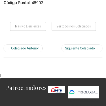
Código Postal:
48903
Más No Ejercientes
Ver todos los Colegiados
← Colegiado Anterior
Siguiente Colegiado →
|
Patrocinadores
Este es el contenido
del widget al que