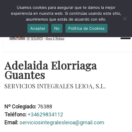
HORARIO INVIERNO Lun-Jue 09:00-16:30 Vier 9:00-14:00
Usamos cookies para asegurar que te damos la mejor
administracion@cmsab.eus 94.442.43.43 Móvil y Whatsapp
experiencia en nuestra web. Si continúas usando este sitio,
688.889.170
asumiremos que estás de acuerdo con ello.
Aceptar
No
Política de Cookies
Adelaida Elorriaga
Guantes
SERVICIOS INTEGRALES LEIOA, S.L.
Nº Colegiado:
76388
Teléfono:
+34629834112
Email:
serviciosintegralesleioa@gmail.com