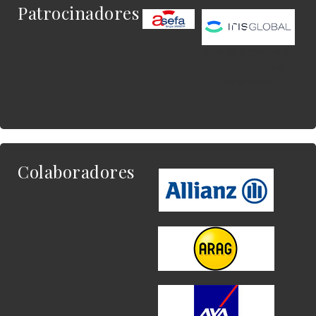
Patrocinadores
Este es el contenido
del widget al que
quieres enlazar.
Colaboradores