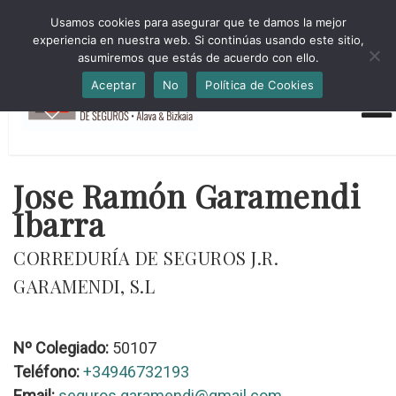
HORARIO INVIERNO Lun-Jue 09:00-16:30 Vier 9:00-14:00
Usamos cookies para asegurar que te damos la mejor
administracion@cmsab.eus 94.442.43.43 Móvil y Whatsapp
experiencia en nuestra web. Si continúas usando este sitio,
688.889.170
asumiremos que estás de acuerdo con ello.
Aceptar
No
Política de Cookies
Jose Ramón Garamendi
Ibarra
CORREDURÍA DE SEGUROS J.R.
GARAMENDI, S.L
Nº Colegiado:
50107
Teléfono:
+34946732193
Email:
seguros.garamendi@gmail.com