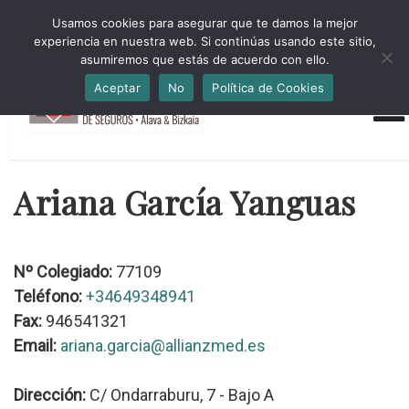
HORARIO INVIERNO Lun-Jue 09:00-16:30 Vier 9:00-14:00
Usamos cookies para asegurar que te damos la mejor
administracion@cmsab.eus 94.442.43.43 Móvil y Whatsapp
experiencia en nuestra web. Si continúas usando este sitio,
688.889.170
asumiremos que estás de acuerdo con ello.
Aceptar
No
Política de Cookies
Ariana García Yanguas
Nº Colegiado:
77109
Teléfono:
+34649348941
Fax:
946541321
Email:
ariana.garcia@allianzmed.es
Dirección:
C/ Ondarraburu, 7 - Bajo A