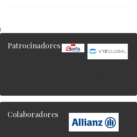
|
Patrocinadores
Este es el contenido
del widget al que
quieres enlazar.
Colaboradores