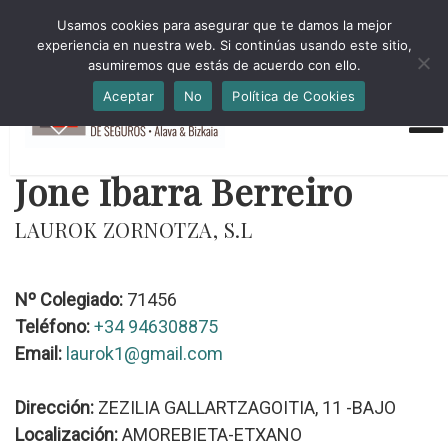
HORARIO INVIERNO Lun-Jue 09:00-16:30 Vier 9:00-14:00
Usamos cookies para asegurar que te damos la mejor
administracion@cmsab.eus 94.442.43.43 Móvil y Whatsapp
experiencia en nuestra web. Si continúas usando este sitio,
688.889.170
asumiremos que estás de acuerdo con ello.
Aceptar
No
Política de Cookies
Jone Ibarra Berreiro
LAUROK ZORNOTZA, S.L
Nº Colegiado:
71456
Teléfono:
+34 946308875
Email:
laurok1@gmail.com
Dirección:
ZEZILIA GALLARTZAGOITIA, 11 -BAJO
Localización:
AMOREBIETA-ETXANO