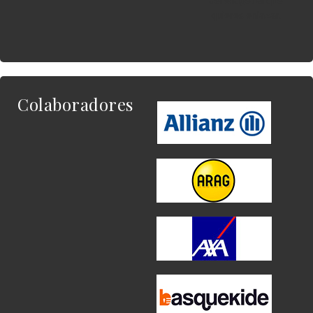
del widget al que
quieres enlazar.
Colaboradores