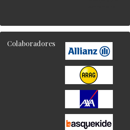
del widget al que
quieres enlazar.
Colaboradores