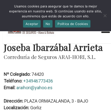
HORARIO INVIERNO Lun-Jue 09:00-16:30 Vier 9:00-14:00
Usamos cookies para asegurar que te damos la mejor
administracion@cmsab.eus 94.442.43.43 Móvil y Whatsapp
experiencia en nuestra web. Si continúas usando este sitio,
688.889.170
asumiremos que estás de acuerdo con ello.
Aceptar
No
Política de Cookies
Joseba Ibarzábal Arrieta
Correduría de Seguros ARAI-HORI, S.L.
Nº Colegiado:
74420
Teléfono:
+34946773436
Email:
araihori@yahoo.es
Dirección:
PLAZA ORMAZALANDA, 3 - BAJO
Localización:
Gorliz