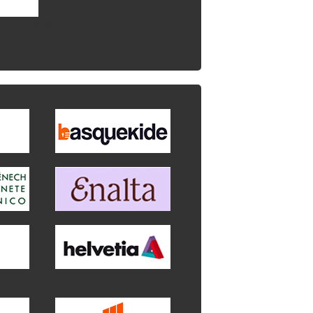
l que quieres enlazar.