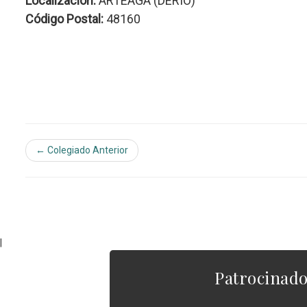
Localización:
ARTEAGA (DERIO)
Código Postal:
48160
← Colegiado Anterior
|
Patrocinad