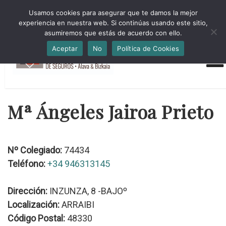
HORARIO INVIERNO Lun-Jue 09:00-16:30 Vier 9:00-14:00
Usamos cookies para asegurar que te damos la mejor
administracion@cmsab.eus 94.442.43.43 Móvil y Whatsapp
experiencia en nuestra web. Si continúas usando este sitio,
688.889.170
asumiremos que estás de acuerdo con ello.
Aceptar
No
Política de Cookies
Mª Ángeles Jairoa Prieto
Nº Colegiado:
74434
Teléfono:
+34 946313145
Dirección:
INZUNZA, 8 -BAJOº
Localización:
ARRAIBI
Código Postal:
48330