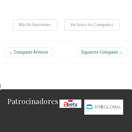
Más No Ejercientes
Ver todos los Colegiados
← Colegiado Anterior
Siguiente Colegiado →
|
Patrocinadores
Este es el contenido
del widget al que
quieres enlazar.