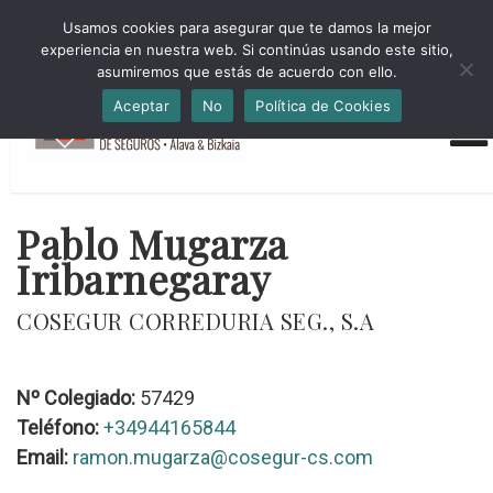
HORARIO INVIERNO Lun-Jue 09:00-16:30 Vier 9:00-14:00
Usamos cookies para asegurar que te damos la mejor
administracion@cmsab.eus 94.442.43.43 Móvil y Whatsapp
experiencia en nuestra web. Si continúas usando este sitio,
688.889.170
asumiremos que estás de acuerdo con ello.
Aceptar
No
Política de Cookies
Pablo Mugarza
Iribarnegaray
COSEGUR CORREDURIA SEG., S.A
Nº Colegiado:
57429
Teléfono:
+34944165844
Email:
ramon.mugarza@cosegur-cs.com