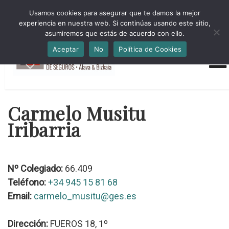
HORARIO INVIERNO Lun-Jue 09:00-16:30 Vier 9:00-14:00
Usamos cookies para asegurar que te damos la mejor
administracion@cmsab.eus 94.442.43.43 Móvil y Whatsapp
experiencia en nuestra web. Si continúas usando este sitio,
688.889.170
asumiremos que estás de acuerdo con ello.
Aceptar
No
Política de Cookies
Carmelo Musitu
Iribarria
Nº Colegiado:
66.409
Teléfono:
+34 945 15 81 68
Email:
carmelo_musitu@ges.es
Dirección:
FUEROS 18, 1º