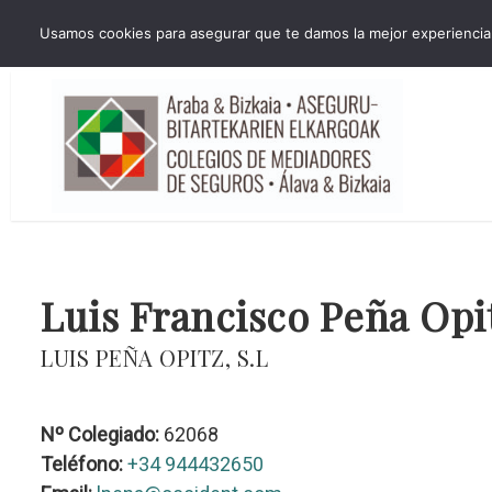
HORARIO INVIERNO Lun-Jue 09:00-16:30 Vier 9:00-14:00
Usamos cookies para asegurar que te damos la mejor experiencia 
administracion@cmsab.eus 94.442.43.43 Móvil y Whatsapp 688.889.17
Luis Francisco Peña Opi
LUIS PEÑA OPITZ, S.L
Nº Colegiado:
62068
Teléfono:
+34 944432650