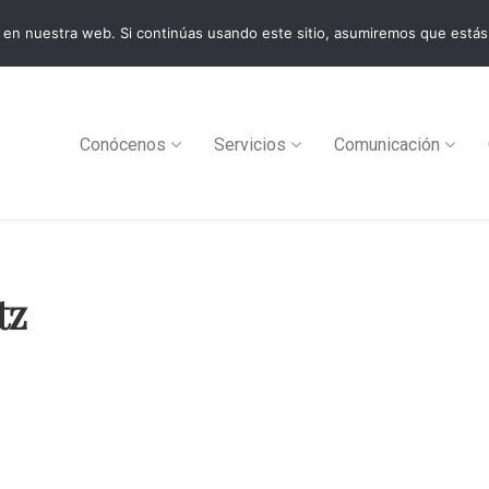
en nuestra web. Si continúas usando este sitio, asumiremos que estás
0
Conócenos
Servicios
Comunicación
tz