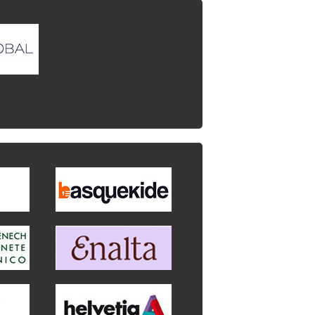
l que quieres enlazar.