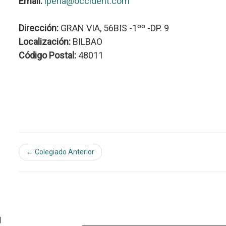
Email:
lpena@occident.com
Dirección:
GRAN VIA, 56BIS -1ºº -DP. 9
Localización:
BILBAO
Código Postal:
48011
← Colegiado Anterior
|