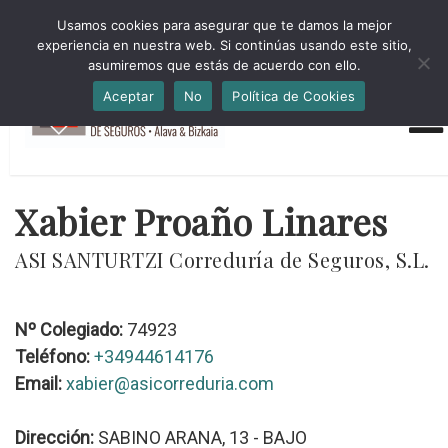
HORARIO INVIERNO Lun-Jue 09:00-16:30 Vier 9:00-14:00
Usamos cookies para asegurar que te damos la mejor
administracion@cmsab.eus 94.442.43.43 Móvil y Whatsapp
experiencia en nuestra web. Si continúas usando este sitio,
688.889.170
asumiremos que estás de acuerdo con ello.
Aceptar
No
Política de Cookies
Xabier Proaño Linares
ASI SANTURTZI Correduría de Seguros, S.L.
Nº Colegiado:
74923
Teléfono:
+34944614176
Email:
xabier@asicorreduria.com
Dirección:
SABINO ARANA, 13 - BAJO