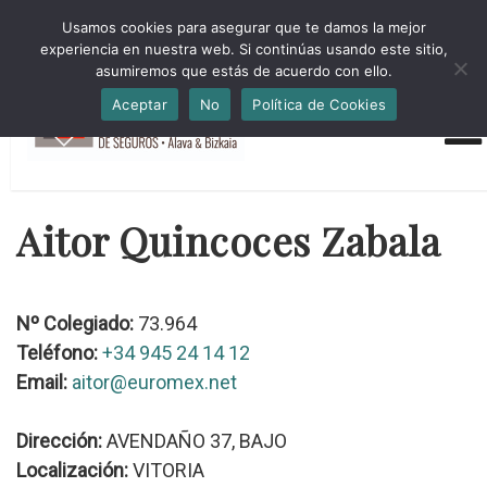
HORARIO INVIERNO Lun-Jue 09:00-16:30 Vier 9:00-14:00
Usamos cookies para asegurar que te damos la mejor
administracion@cmsab.eus 94.442.43.43 Móvil y Whatsapp
experiencia en nuestra web. Si continúas usando este sitio,
688.889.170
asumiremos que estás de acuerdo con ello.
Aceptar
No
Política de Cookies
Aitor Quincoces Zabala
Nº Colegiado:
73.964
Teléfono:
+34 945 24 14 12
Email:
aitor@euromex.net
Dirección:
AVENDAÑO 37, BAJO
Localización:
VITORIA