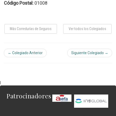
Código Postal:
01008
Más Corredurías de Seguros
Ver todos los Colegiados
← Colegiado Anterior
Siguiente Colegiado →
|
Patrocinadores
Este es el contenido
del widget al que