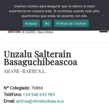
HORARIO INVIERNO Lun-Jue 09:00-16:30 Vier 9:00-14:00
Usamos cookies para asegurar que te damos la mejor
administracion@cmsab.eus 94.442.43.43 Móvil y Whatsapp
experiencia en nuestra web. Si continúas usando este sitio,
688.889.170
asumiremos que estás de acuerdo con ello.
Aceptar
No
Política de Cookies
Unzalu Salterain
Basaguchibeascoa
ARANE-BARRI S.L.
Nº Colegiado:
76866
Teléfono:
+34 946 693 985
Email:
ainhoa@ehnebizkaia.eus