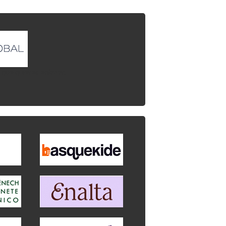
l que quieres enlazar.