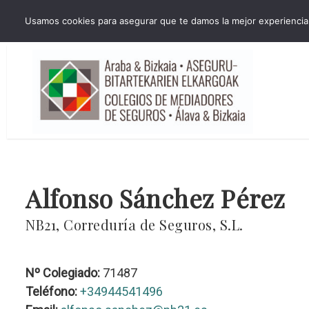
HORARIO INVIERNO Lun-Jue 09:00-16:30 Vier 9:00-14:00
Usamos cookies para asegurar que te damos la mejor experiencia 
administracion@cmsab.eus 94.442.43.43 Móvil y Whatsapp 688.889.17
Alfonso Sánchez Pérez
NB21, Correduría de Seguros, S.L.
Nº Colegiado:
71487
Teléfono:
+34944541496