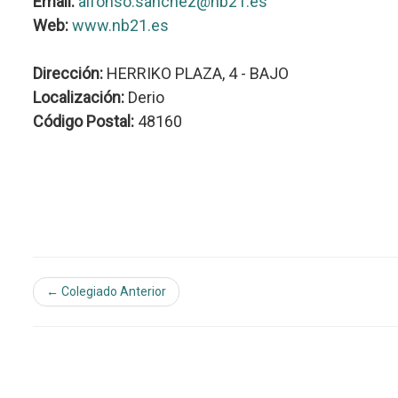
Email:
alfonso.sanchez@nb21.es
Web:
www.nb21.es
Dirección:
HERRIKO PLAZA, 4 - BAJO
Localización:
Derio
Código Postal:
48160
← Colegiado Anterior