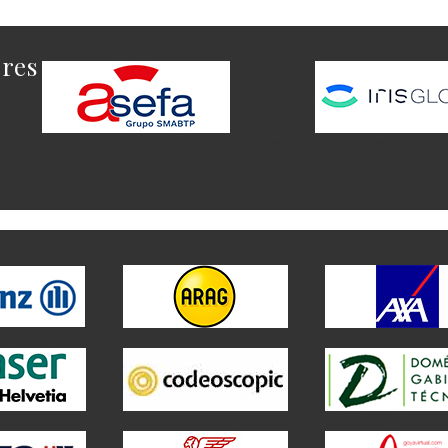
ores
Este es el contenido del widget a