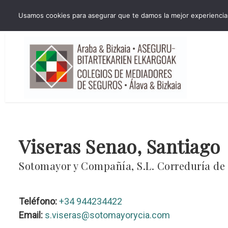
HORARIO INVIERNO Lun-Jue 09:00-16:30 Vier 9:00-14:00
Usamos cookies para asegurar que te damos la mejor experiencia 
administracion@cmsab.eus 94.442.43.43 Móvil y Whatsapp 688.889.17
Viseras Senao, Santiago
Sotomayor y Compañía, S.L. Correduría de
Teléfono:
+34 944234422
Email:
s.viseras@sotomayorycia.com