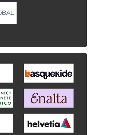
l que quieres enlazar.