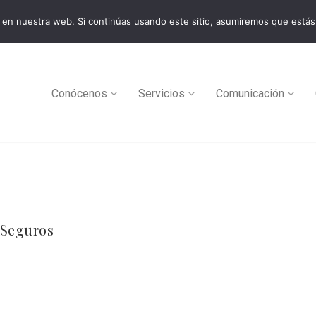
en nuestra web. Si continúas usando este sitio, asumiremos que estás
0
Conócenos
Servicios
Comunicación
 Seguros