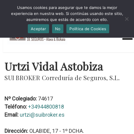
HORARIO INVIERNO Lun-Jue 09:00-16:30 Vier 9:00-14:00
Usamos cookies para asegurar que te damos la mejor
administracion@cmsab.eus 94.442.43.43 Móvil y Whatsapp
experiencia en nuestra web. Si continúas usando este sitio,
688.889.170
asumiremos que estás de acuerdo con ello.
Aceptar
No
Política de Cookies
Urtzi Vidal Astobiza
SUI BROKER Correduría de Seguros, S.L.
Nº Colegiado:
74617
Teléfono:
+34944800818
Email:
urtzi@suibroker.es
Dirección:
OLABIDE, 17 - 1º DCHA.