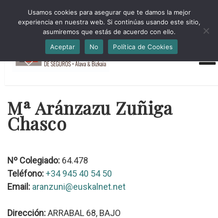
HORARIO INVIERNO Lun-Jue 09:00-16:30 Vier 9:00-14:00
Usamos cookies para asegurar que te damos la mejor
administracion@cmsab.eus 94.442.43.43 Móvil y Whatsapp
experiencia en nuestra web. Si continúas usando este sitio,
688.889.170
asumiremos que estás de acuerdo con ello.
Aceptar
No
Política de Cookies
Mª Aránzazu Zuñiga
Chasco
Nº Colegiado:
64.478
Teléfono:
+34 945 40 54 50
Email:
aranzuni@euskalnet.net
Dirección:
ARRABAL 68, BAJO