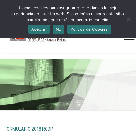
HORARIO INVIERNO Lun-Jue 09:00-16:30 Vier 9:00-14:00
Usamos cookies para asegurar que te damos la mejor
administracion@cmsab.eus 94.442.43.43 Móvil y Whatsapp
experiencia en nuestra web. Si continúas usando este sitio,
688.889.170
asumiremos que estás de acuerdo con ello.
Aceptar
No
Política de Cookies
FORMULARIO 2018 RGDP