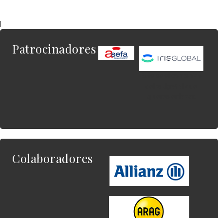
|
Patrocinadores
Este es el contenido
del widget al que
quieres enlazar.
Colaboradores