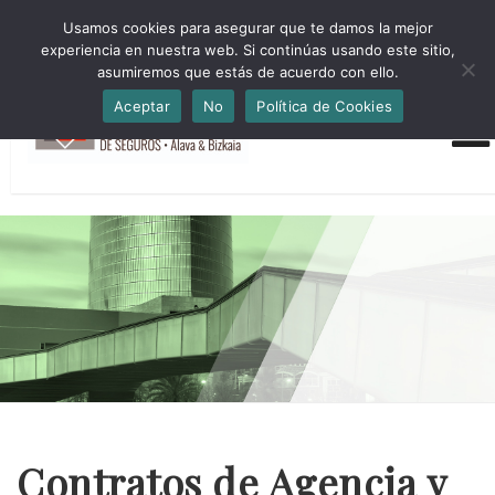
HORARIO INVIERNO Lun-Jue 09:00-16:30 Vier 9:00-14:00
Usamos cookies para asegurar que te damos la mejor
administracion@cmsab.eus 94.442.43.43 Móvil y Whatsapp
experiencia en nuestra web. Si continúas usando este sitio,
688.889.170
asumiremos que estás de acuerdo con ello.
Aceptar
No
Política de Cookies
Contratos de Agencia y