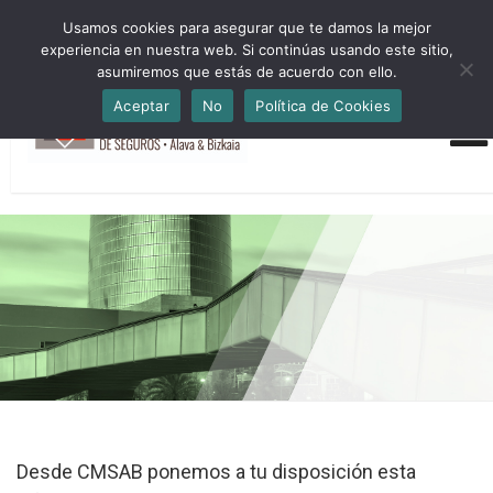
HORARIO INVIERNO Lun-Jue 09:00-16:30 Vier 9:00-14:00
Usamos cookies para asegurar que te damos la mejor
administracion@cmsab.eus 94.442.43.43 Móvil y Whatsapp
experiencia en nuestra web. Si continúas usando este sitio,
688.889.170
asumiremos que estás de acuerdo con ello.
Aceptar
No
Política de Cookies
Desde CMSAB ponemos a tu disposición esta