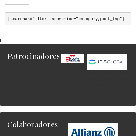
[searchandfilter taxonomies=
"category,post_tag"
]
|
Patrocinadores
Este es el contenido
del widget al que
quieres enlazar.
Colaboradores