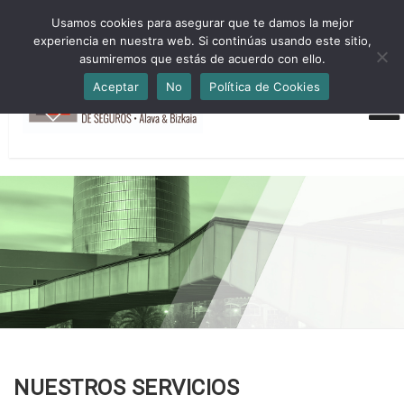
HORARIO INVIERNO Lun-Jue 09:00-16:30 Vier 9:00-14:00
Usamos cookies para asegurar que te damos la mejor
administracion@cmsab.eus 94.442.43.43 Móvil y Whatsapp
experiencia en nuestra web. Si continúas usando este sitio,
688.889.170
asumiremos que estás de acuerdo con ello.
Aceptar
No
Política de Cookies
NUESTROS SERVICIOS