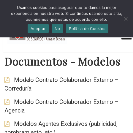
HORARIO INVIERNO Lun-Jue 09:00-16:30 Vier 9:00-14:00
Usamos cookies para asegurar que te damos la mejor
administracion@cmsab.eus 94.442.43.43 Móvil y Whatsapp
experiencia en nuestra web. Si continúas usando este sitio,
688.889.170
asumiremos que estás de acuerdo con ello.
Aceptar
No
Política de Cookies
Documentos - Modelos
Modelo Contrato Colaborador Externo –
Correduría
Modelo Contrato Colaborador Externo –
Agencia
Modelos Agentes Exclusivos (publicidad,
nombramiento, etc.)