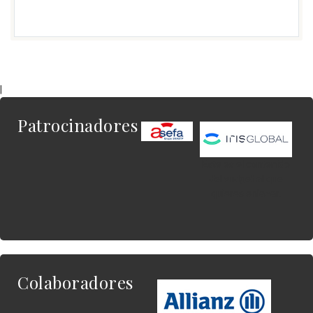
|
Patrocinadores
Este es el contenido
del widget al que
quieres enlazar.
Colaboradores