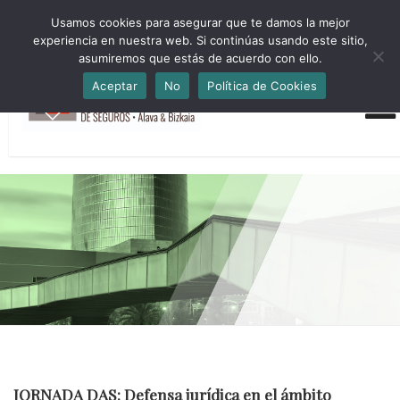
HORARIO INVIERNO Lun-Jue 09:00-16:30 Vier 9:00-14:00
Usamos cookies para asegurar que te damos la mejor
administracion@cmsab.eus 94.442.43.43 Móvil y Whatsapp
experiencia en nuestra web. Si continúas usando este sitio,
688.889.170
asumiremos que estás de acuerdo con ello.
Aceptar
No
Política de Cookies
JORNADA DAS: Defensa jurídica en el ámbito