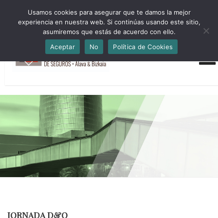
HORARIO INVIERNO Lun-Jue 09:00-16:30 Vier 9:00-14:00
Usamos cookies para asegurar que te damos la mejor
administracion@cmsab.eus 94.442.43.43 Móvil y Whatsapp
experiencia en nuestra web. Si continúas usando este sitio,
688.889.170
asumiremos que estás de acuerdo con ello.
Aceptar
No
Política de Cookies
JORNADA D&O