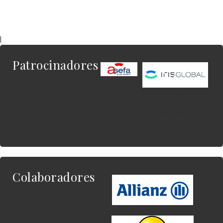
|
Patrocinadores
Este es el contenido
del widget al que
quieres enlazar.
Colaboradores