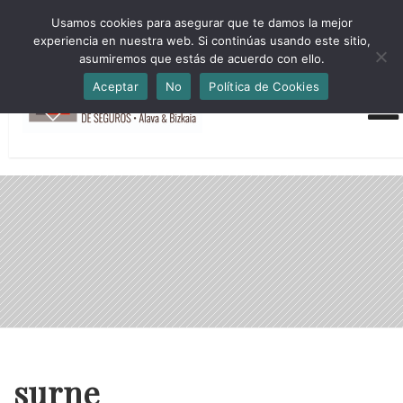
HORARIO INVIERNO Lun-Jue 09:00-16:30 Vier 9:00-14:00
Usamos cookies para asegurar que te damos la mejor
administracion@cmsab.eus 94.442.43.43 Móvil y Whatsapp
experiencia en nuestra web. Si continúas usando este sitio,
688.889.170
asumiremos que estás de acuerdo con ello.
Aceptar
No
Política de Cookies
surne