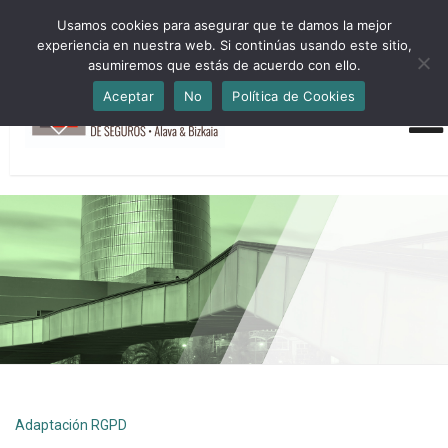
HORARIO INVIERNO Lun-Jue 09:00-16:30 Vier 9:00-14:00
Usamos cookies para asegurar que te damos la mejor
administracion@cmsab.eus 94.442.43.43 Móvil y Whatsapp
experiencia en nuestra web. Si continúas usando este sitio,
688.889.170
asumiremos que estás de acuerdo con ello.
Aceptar
No
Política de Cookies
Adaptación RGPD