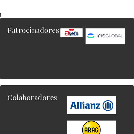
|
Patrocinadores
Este es el contenido
del widget al que
quieres enlazar.
Colaboradores