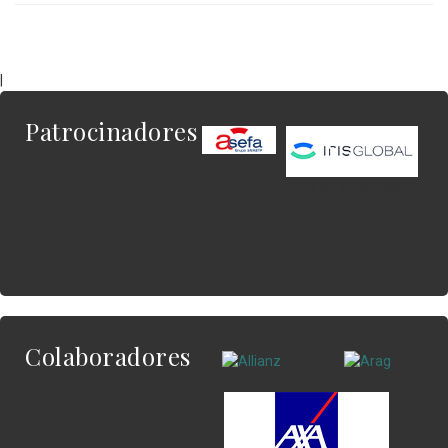
|
Patrocinadores
Este es el contenido
del widget al que
quieres enlazar.
Colaboradores