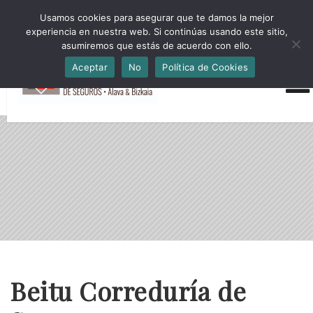
HORARIO INVIERNO Lun-Jue 09:00-16:30 Vier 9:00-14:00
Usamos cookies para asegurar que te damos la mejor
administracion@cmsab.eus 94.442.43.43 Móvil y Whatsapp
experiencia en nuestra web. Si continúas usando este sitio,
688.889.170
asumiremos que estás de acuerdo con ello.
Aceptar
No
Política de Cookies
Beitu Correduría de