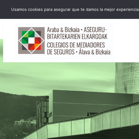
HORARIO INVIERNO Lun-Jue 09:00-16:30 Vier 9:00-14:00
Usamos cookies para asegurar que te damos la mejor experiencia 
administracion@cmsab.eus 94.442.43.43 Móvil y Whatsapp 688.889.17