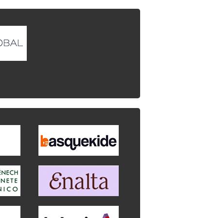
l que quieres enlazar.