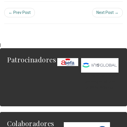
← Prev Post
Next Post →
|
Patrocinadores
Este es el contenido
del widget al que
quieres enlazar.
Colaboradores