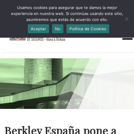
HORARIO INVIERNO Lun-Jue 09:00-16:30 Vier 9:00-14:00
Usamos cookies para asegurar que te damos la mejor
administracion@cmsab.eus 94.442.43.43 Móvil y Whatsapp
experiencia en nuestra web. Si continúas usando este sitio,
688.889.170
asumiremos que estás de acuerdo con ello.
Aceptar
No
Política de Cookies
Berkley España pone a